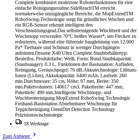
Complete kombiniert modernste Roboterfunktionen für eine
einfache Reinigungsroutine.SideReachTM erreicht
normalerweise unzugängliche Bereiche, die MopExtendTM
RoboSwing-Technologie sorgt für gründliches Wischen und
ein RGB-Sensor erkennt intelligent den
Verschmutzungsgrad.Das selbstreinigende Wischbrett und der
Wischmopp verwenden 70°C heißes Wasser*, um Flecken zu
reduzieren, während eine führende Saugleistung von 12.000
Pa* Tierhaare und Schmutz in weniger Durchgängen
aufnimmt.Dreame X40 Ultra Complete.Staubbehältertyp:
Beutellos, Produktfarbe: Weiß, Form: Rund.Staubkapazität
(Staubsauger): 0.3 L, Funktionen der Basisstation: Aufladen,
Reinigung, Geräuschpegel: 76 dB.Akkutechnologie: Lithium-
Ionen (Li-Ion), Akkukapazität: 6400 mAh, Laufzeit: 260
min.Durchmesser: 35 cm, Höhe: 97 mm, Breite: 350
mm.Paketvolumen: 140617 cm3, Paketbreite: 447 mm,
Pakettiefe: 490 mm.Intelligente Wischmopp- und
Wischbrettreinigung MopExtend RoboSwing Technologie
Freihand-Basisstation Abnehmbarer Wischmopp für
Teppichreinigung OmniDirt Detection Technology
Präzisionswischstrategie
18 Werktage
Zum Anbieter