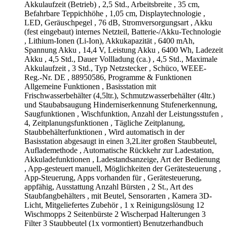
Akkulaufzeit (Betrieb) , 2,5 Std., Arbeitsbreite , 35 cm,
Befahrbare Teppichhöhe , 1,05 cm, Displaytechnologie ,
LED, Geräuschpegel , 76 dB, Stromversorgungsart , Akku
(fest eingebaut) internes Netzteil, Batterie-/Akku-Technologie
, Lithium-Ionen (Li-Ion), Akkukapazität , 6400 mAh,
Spannung Akku , 14,4 V, Leistung Akku , 6400 Wh, Ladezeit
Akku , 4,5 Std., Dauer Vollladung (ca.) , 4,5 Std., Maximale
Akkulaufzeit , 3 Std., Typ Netzstecker , Schüco, WEEE-
Reg.-Nr. DE , 88950586, Programme & Funktionen
Allgemeine Funktionen , Basisstation mit
Frischwasserbehälter (4,5ltr.), Schmutzwasserbehälter (4ltr.)
und Staubabsaugung Hinderniserkennung Stufenerkennung,
Saugfunktionen , Wischfunktion, Anzahl der Leistungsstufen ,
4, Zeitplanungsfunktionen , Tägliche Zeitplanung,
Staubbehälterfunktionen , Wird automatisch in der
Basisstation abgesaugt in einen 3,2Liter großen Staubbeutel,
Auflademethode , Automatische Rückkehr zur Ladestation,
Akkuladefunktionen , Ladestandsanzeige, Art der Bedienung
, App-gesteuert manuell, Möglichkeiten der Gerätesteuerung ,
App-Steuerung, Apps vorhanden für , Gerätesteuerung,
appfähig, Ausstattung Anzahl Bürsten , 2 St., Art des
Staubfangbehälters , mit Beutel, Sensorarten , Kamera 3D-
Licht, Mitgeliefertes Zubehör , 1 x Reinigungslösung 12
Wischmopps 2 Seitenbürste 2 Wischerpad Halterungen 3
Filter 3 Staubbeutel (1x vormontiert) Benutzerhandbuch