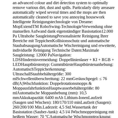
an advanced colour and dirt detection system to optimally
remove various dirt, dust and spills. Particularly dirty areasare
automatically wiped several times and the mops are then
automatically cleaned to save you annoying housework
Intelligente Reinigungstechnologie von Dreame:
MopExtendTM RoboSwing-TechnologieVerwendung ohne
manuellen Aufwand dank eigenständiger Basisstation12.000
Pa Ultrahohe SaugleistungPersonalisierte Reinigung Ihrer
Bereiche mit TeppichenKollisionsschutz und automatische
StaubabsaugungAutomatische Wischreinigung und erweiterte,
individuelle Reinigung Technische Daten:Maximale
Saugleistung: 12000 PaNavigation:
LDSHindernisvermeidung: Doppellinienlaser + KI + RGB +
LEDHauptbürstentyp: GummibürsteHauptbürstenanhebung:
AutomatischTeppicherkennung:
UltraschallStaubbehältergröße: 300
mlSchwellenüberschreitung: 22 mmGeräuschpegel: ≤ 76
dB(A)Wischfunktion: Doppelrotationsmopps &
MoppausfahrfunktionHauptwasserbehältergröße: 80
mlAutomatische Moppanhebung (mm): 10,5
mmAkkukapazität: 6400 mAh Lithium-IonenLaufzeit
(Saugen und Wischen): 180/170/110 minLaufzeit (Saugen):
260/200/100 Min.Ladezeit: 4,5 Std.Wassertank der
Basisstation (Sauber-/tank): 4,5 l/4 lWischmoppreinigung mit
heißem Wasser: 70 °CAutomatische Wischmopptrocknung: