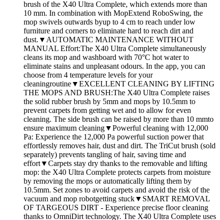
brush of the X40 Ultra Complete, which extends more than
10 mm. In combination with MopExtend RoboSwing, the
mop swivels outwards byup to 4 cm to reach under low
furniture and corners to eliminate hard to reach dirt and
dust.▼AUTOMATIC MAINTENANCE WITHOUT
MANUAL Effort:The X40 Ultra Complete simultaneously
cleans its mop and washboard with 70°C hot water to
eliminate stains and unpleasant odours. In the app, you can
choose from 4 temperature levels for your
cleaningroutine▼EXCELLENT CLEANING BY LIFTING
THE MOPS AND BRUSH:The X40 Ultra Complete raises
the solid rubber brush by 5mm and mops by 10.5mm to
prevent carpets from getting wet and to allow for even
cleaning. The side brush can be raised by more than 10 mmto
ensure maximum cleaning▼Powerful cleaning with 12,000
Pa: Experience the 12,000 Pa powerful suction power that
effortlessly removes hair, dust and dirt. The TriCut brush (sold
separately) prevents tangling of hair, saving time and
effort▼Carpets stay dry thanks to the removable and lifting
mop: the X40 Ultra Complete protects carpets from moisture
by removing the mops or automatically lifting them by
10.5mm. Set zones to avoid carpets and avoid the risk of the
vacuum and mop robotgetting stuck▼SMART REMOVAL
OF TARGEOUS DIRT - Experience precise floor cleaning
thanks to OmniDirt technology. The X40 Ultra Complete uses