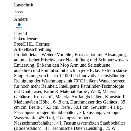
Lastschrift
Andere
PayPal
Paketdienste:
Post/DHL, Hermes
Artikelbeschreibung:
Produktdetails Weitere Vorteile , Basisstation mit Absaugung,
automatischer Frischwasser Nachfüllung und Schmutzwasser-
Entleerung. Er kann den Mop Arm und Seitenbürste
ausfahren und kommt somit auch in jede Ecke. Extrem starke
Saugleistung von bis zu 12.000 Pa Innovative selbstständige
Reinigung der Wischmopps mit 70°C heißem Wasser sorgen
für noch mehr Reinheit. Intelligente Pathfinder-Technologie
mit Dual Laser, Farbe & Material Farbe , Weiß, Material
Gehäuse , Kunststoff, Material Auffangbehälter , Kunststoff,
Maßangaben Höhe , 64,8 cm, Durchmesser des Gerätes , 35
cm cm, Breite , 45,3 cm, Tiefe , 50,1 cm, Gewicht , 4,1 kg,
Fassungsvermögen Staubbehälter , 3 l, Fassungsvermögen
Wassertank , 4500 ml, Fassungsvermögen
Nassschmutzbehälter , 4 l, Fassungsvermögen Staubbehälter
(Bodenstation) , 3 l, Technische Daten Leistung , 75 W,