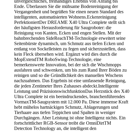
unvergleichliches, freihändiges Erlebnis von Anfang bis
Ende. Überlassen Sie die mühsame Bodenreinigung der
Vergangenheit und begrüßen Sie einen neuen Standard des
intelligenten, automatisierten Wohnens.Eckenreinigung
PerfektioniertDer DREAME X40 Ultra Complete stellt sich
der häufigsten Herausforderung für Saugroboter: die
Reinigung von Kanten, Ecken und engen Stellen. Mit der
bahnbrechenden SideReachTM-Technologie erweitert seine
Seitenbürste dynamisch, um Schmutz aus tiefen Ecken und
entlang von Sockelleisten zu fegen und sicherzustellen, dass
kein Fleck übersehen wird. Ergänzt wird dies durch die
MopExtendTM RoboSwing-Technologie, eine
bemerkenswerte Innovation, bei der sich die Wischmopps
ausfahren und schwenken, um bis zum Rand Ihrer Böden zu
reinigen und so die Gründlichkeit des manuellen Wischens
nachzuahmen. Das Ergebnis ist eine umfassende Reinigung,
die jeden Zentimeter Ihres Zuhauses abdeckt.Intelligente
Leistung und PräzisionswischfunktionDas Herzstück des X40
Ultra Complete ist ein beeindruckendes, branchenführendes
VormaxTM-Saugsystem mit 12.000 Pa. Diese immense Kraft
hebt mühelos hartnäckigen Schmutz, Ablagerungen und
Tierhaare aus tiefen Teppichen und Spalten in weniger
Durchgängen. Aber Leistung ist ohne Intelligenz nichts. Ein
fortschrittlicher RGB-Sensor treibt die OmniDirtTM
Detection Technology an, die intelligent den