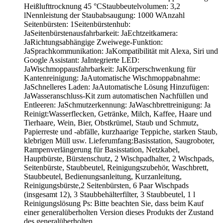
Heißlufttrocknung 45 °CStaubbeutelvolumen: 3,2
lNennleistung der Staubabsaugung: 1000 WAnzahl
Seitenbürsten: 1Seitenbürstenhub:
JaSeitenbürstenausfahrbarkeit: JaEchtzeitkamera:
JaRichtungsabhängige Zweiwege-Funktion:
JaSprachkommunikation: JaKompatibilität mit Alexa, Siri und
Google Assistant: JaIntegrierte LED:
JaWischmoppausfahrbarkeit: JaKörperschwenkung für
Kantenreinigung: JaAutomatische Wischmoppabnahme:
JaSchnelleres Laden: JaAutomatische Lösung Hinzufügen:
JaWasseranschluss-Kit zum automatischen Nachfüllen und
Entleeren: JaSchmutzerkennung: JaWaschbrettreinigung: Ja
Reinigt:Wasserflecken, Getränke, Milch, Kaffee, Haare und
Tierhaare, Wein, Bier, Obstkrümel, Staub und Schmutz,
Papierreste und -abfälle, kurzhaarige Teppiche, starken Staub,
klebrigen Müll usw. Lieferumfang:Basisstation, Saugroboter,
Rampenverlängerung für Basisstation, Netzkabel,
Hauptbürste, Bürstenschutz, 2 Wischpadhalter, 2 Wischpads,
Seitenbürste, Staubbeutel, Reinigungszubehör, Waschbrett,
Staubbeutel, Bedienungsanleitung, Kurzanleitung,
Reinigungsbürste,2 Seitenbürsten, 6 Paar Wischpads
(insgesamt 12), 3 Staubbehälterfilter, 3 Staubbeutel, 1 l
Reinigungslösung Ps: Bitte beachten Sie, dass beim Kauf
einer generalüberholten Version dieses Produkts der Zustand
des generalüberholten