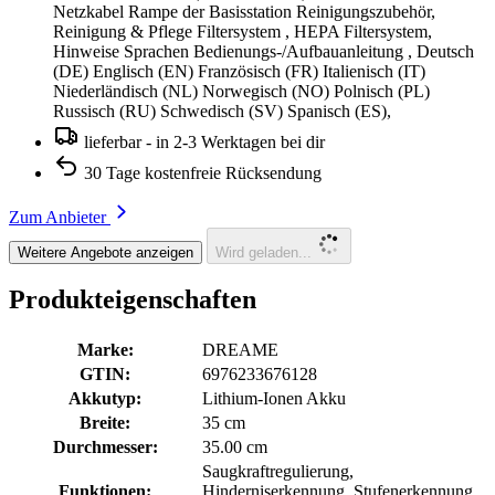
Netzkabel Rampe der Basisstation Reinigungszubehör,
Reinigung & Pflege Filtersystem , HEPA Filtersystem,
Hinweise Sprachen Bedienungs-/Aufbauanleitung , Deutsch
(DE) Englisch (EN) Französisch (FR) Italienisch (IT)
Niederländisch (NL) Norwegisch (NO) Polnisch (PL)
Russisch (RU) Schwedisch (SV) Spanisch (ES),
lieferbar - in 2-3 Werktagen bei dir
30 Tage kostenfreie Rücksendung
Zum Anbieter
Weitere Angebote anzeigen
Wird geladen...
Produkteigenschaften
Marke:
DREAME
GTIN:
6976233676128
Akkutyp:
Lithium-Ionen Akku
Breite:
35 cm
Durchmesser:
35.00 cm
Saugkraftregulierung,
Funktionen:
Hinderniserkennung, Stufenerkennung,