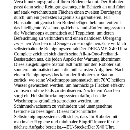
Verschmutzungsgrad auf Ihren Böden erkennt. Der Roboter
passt dann seine Reinigungsstrategie in Echtzeit an und führt
auf stark verschmutzten Flächen einen zweiten Durchgang
durch, um ein perfektes Ergebnis zu garantieren. Für
Haushalte mit gemischten Bodenbelägen hebt und entfernt
das intelligente Wischmopp-Heben- und -Entfernungssystem
die Wischmopps automatisch auf Teppichen, um deren
Befeuchtung zu verhindern und einen nahtlosen Übergang
zwischen Wischen und Saugen zu ermöglichen.Eine wirklich
selbsterhaltende ReinigungszentraleDer DREAME X40 Ultra
Complete zeichnet sich durch seine All-in-One-Freihand-
Basisstation aus, die jeden Aspekt der Wartung übernimmt.
Diese ausgeklügelte Station lädt nicht nur den Roboter auf,
sondern automatisiert auch die mühsamsten Aufgaben. Nach
einem Reinigungszyklus kehrt der Roboter zur Station
zurück, wo seine Wischmopps automatisch mit 70°C heißem
Wasser gewaschen werden, um hartnäckige Flecken effektiv
zu lösen und die Pads zu sterilisieren. Nach dem Waschen
sorgt ein Heißlufttrocknungssystem dafür, dass die
Wischmopps gründlich getrocknet werden, um
Schimmelwachstum zu verhindern und unangenehme
Gerüche zu beseitigen. Dieses fortschrittliche
Selbstreinigungssystem stellt sicher, dass Ihr Roboter mit
maximaler Hygiene und minimaler Eingriff immer für die
nächste Aufgabe bereit ist.---EU-SteckerDer X40 Ultra