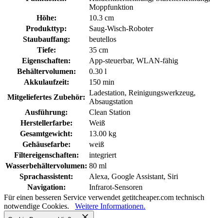
Moppfunktion
Höhe:
10.3 cm
Produkttyp:
Saug-Wisch-Roboter
Staubauffang:
beutellos
Tiefe:
35 cm
Eigenschaften:
App-steuerbar, WLAN-fähig
Behältervolumen:
0.30 l
Akkulaufzeit:
150 min
Ladestation, Reinigungswerkzeug,
Mitgeliefertes Zubehör:
Absaugstation
Ausführung:
Clean Station
Herstellerfarbe:
Weiß
Gesamtgewicht:
13.00 kg
Gehäusefarbe:
weiß
Filtereigenschaften:
integriert
Wasserbehältervolumen:
80 ml
Sprachassistent:
Alexa, Google Assistant, Siri
Navigation:
Infrarot-Sensoren
Für einen besseren Service verwendet getitcheaper.com technisch
notwendige Cookies.
Weitere Informationen.