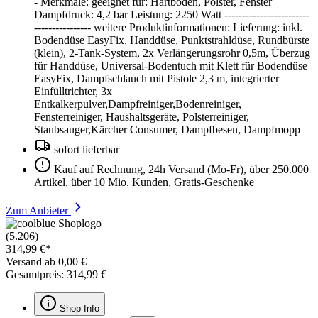
- Merkmale: geeignet für: Hartboden, Polster, Fenster
Dampfdruck: 4,2 bar Leistung: 2250 Watt ------------------------
---------------- weitere Produktinformationen: Lieferung: inkl.
Bodendüse EasyFix, Handdüse, Punktstrahldüse, Rundbürste
(klein), 2-Tank-System, 2x Verlängerungsrohr 0,5m, Überzug
für Handdüse, Universal-Bodentuch mit Klett für Bodendüse
EasyFix, Dampfschlauch mit Pistole 2,3 m, integrierter
Einfülltrichter, 3x
Entkalkerpulver,Dampfreiniger,Bodenreiniger,
Fensterreiniger, Haushaltsgeräte, Polsterreiniger,
Staubsauger,Kärcher Consumer, Dampfbesen, Dampfmopp
sofort lieferbar
Kauf auf Rechnung, 24h Versand (Mo-Fr), über 250.000
Artikel, über 10 Mio. Kunden, Gratis-Geschenke
Zum Anbieter
(5.206)
314,99 €*
Versand ab 0,00 €
Gesamtpreis: 314,99 €
Shop-Info