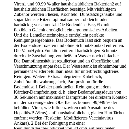
Viren1 und 99,99 % aller haushaltsüblichen Bakterien2 auf
haushaltsüblichen Hartflächen beseitigt. Mit vielfältigem
Zubehör werden Fliesen, Kochfeld, Dunstabzugshaube und
sogar kleinste Ritzen optimal sauber - ob leicht oder
hartnäckig verschmutzt. Die Bodendüse EasyFix mit
flexiblem Gelenk ermöglicht ein ergonomisches Arbeiten.
Und die Lamellentechnologie ermöglicht perfekte
Reinigungsergebnisse. Das Bodentuch lässt sich bequem an
der Bodendüse fixieren und ohne Schmutzkontakt entfernen.
Die VapoHydro-Funktion entfernt hartnäckigen Schmutz
durch die Zuschaltung von heißem Wasser noch einfacher.
Die Dampfintensität ist regulierbar und an Oberfläche und
Verschmutzung anpassbar. Der Wassertank ist abnehmbar und
permanent wiederbefüllbar: ideal für unterbrechungsfreies
Reinigen. Weitere Extras: integriertes Kabelfach,
Zubehöraufbewahrungsfach, Parkposition für die
Bodendüse.1 Bei der punktuellen Reinigung mit dem
Kärcher-Dampfreiniger, d. h. einer Bedampfungsdauer von
30 Sekunden auf maximaler Dampfstufe bei direktem Kontakt
mit der zu reinigenden Oberfläche, können 99,999 % der
behüllten Viren, wie Influenzaviren (mit Ausnahme des
Hepatitis-B-Virus), auf haushaltsüblichen, glatten Hartflächen
entfernt werden (Testkeim: Modifiziertes Vacciniavirus
Ankara). 2 Bei der Reinigung mit einer
Reinigungsgeschwindigkeit von 30 cm/s auf maximaler