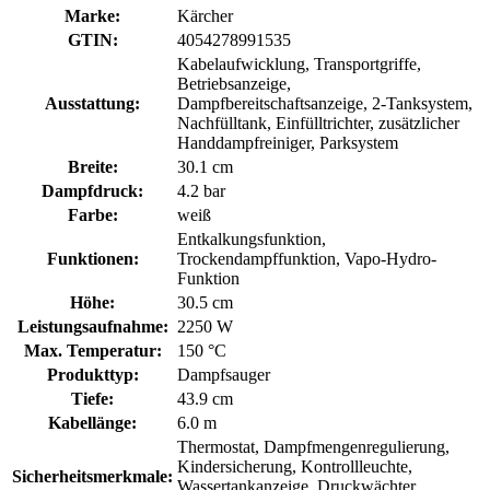
Marke:
Kärcher
GTIN:
4054278991535
Kabelaufwicklung, Transportgriffe,
Betriebsanzeige,
Ausstattung:
Dampfbereitschaftsanzeige, 2-Tanksystem,
Nachfülltank, Einfülltrichter, zusätzlicher
Handdampfreiniger, Parksystem
Breite:
30.1 cm
Dampfdruck:
4.2 bar
Farbe:
weiß
Entkalkungsfunktion,
Funktionen:
Trockendampffunktion, Vapo-Hydro-
Funktion
Höhe:
30.5 cm
Leistungsaufnahme:
2250 W
Max. Temperatur:
150 °C
Produkttyp:
Dampfsauger
Tiefe:
43.9 cm
Kabellänge:
6.0 m
Thermostat, Dampfmengenregulierung,
Kindersicherung, Kontrollleuchte,
Sicherheitsmerkmale:
Wassertankanzeige, Druckwächter,