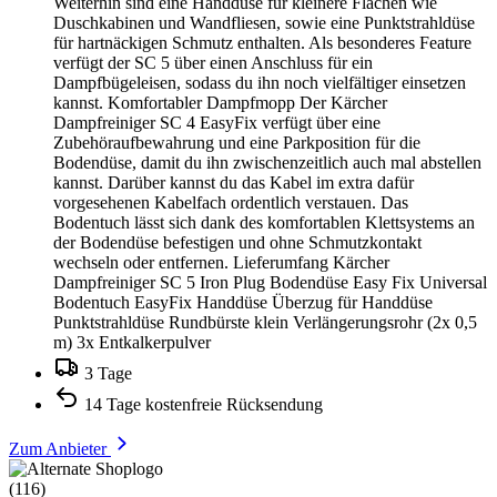
Weiterhin sind eine Handdüse für kleinere Flächen wie
Duschkabinen und Wandfliesen, sowie eine Punktstrahldüse
für hartnäckigen Schmutz enthalten. Als besonderes Feature
verfügt der SC 5 über einen Anschluss für ein
Dampfbügeleisen, sodass du ihn noch vielfältiger einsetzen
kannst. Komfortabler Dampfmopp Der Kärcher
Dampfreiniger SC 4 EasyFix verfügt über eine
Zubehöraufbewahrung und eine Parkposition für die
Bodendüse, damit du ihn zwischenzeitlich auch mal abstellen
kannst. Darüber kannst du das Kabel im extra dafür
vorgesehenen Kabelfach ordentlich verstauen. Das
Bodentuch lässt sich dank des komfortablen Klettsystems an
der Bodendüse befestigen und ohne Schmutzkontakt
wechseln oder entfernen. Lieferumfang Kärcher
Dampfreiniger SC 5 Iron Plug Bodendüse Easy Fix Universal
Bodentuch EasyFix Handdüse Überzug für Handdüse
Punktstrahldüse Rundbürste klein Verlängerungsrohr (2x 0,5
m) 3x Entkalkerpulver
3 Tage
14 Tage kostenfreie Rücksendung
Zum Anbieter
(116)