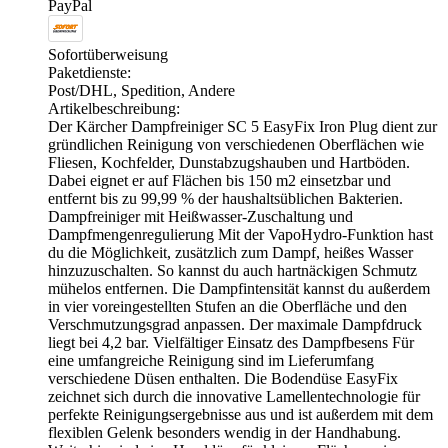
PayPal
Sofortüberweisung
Paketdienste:
Post/DHL, Spedition, Andere
Artikelbeschreibung:
Der Kärcher Dampfreiniger SC 5 EasyFix Iron Plug dient zur
gründlichen Reinigung von verschiedenen Oberflächen wie
Fliesen, Kochfelder, Dunstabzugshauben und Hartböden.
Dabei eignet er auf Flächen bis 150 m2 einsetzbar und
entfernt bis zu 99,99 % der haushaltsüblichen Bakterien.
Dampfreiniger mit Heißwasser-Zuschaltung und
Dampfmengenregulierung Mit der VapoHydro-Funktion hast
du die Möglichkeit, zusätzlich zum Dampf, heißes Wasser
hinzuzuschalten. So kannst du auch hartnäckigen Schmutz
mühelos entfernen. Die Dampfintensität kannst du außerdem
in vier voreingestellten Stufen an die Oberfläche und den
Verschmutzungsgrad anpassen. Der maximale Dampfdruck
liegt bei 4,2 bar. Vielfältiger Einsatz des Dampfbesens Für
eine umfangreiche Reinigung sind im Lieferumfang
verschiedene Düsen enthalten. Die Bodendüse EasyFix
zeichnet sich durch die innovative Lamellentechnologie für
perfekte Reinigungsergebnisse aus und ist außerdem mit dem
flexiblen Gelenk besonders wendig in der Handhabung.