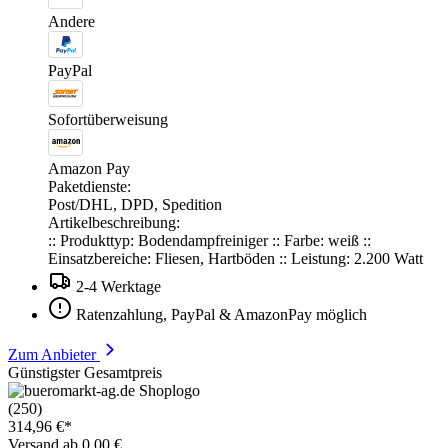
Andere
PayPal
Sofortüberweisung
Amazon Pay
Paketdienste:
Post/DHL, DPD, Spedition
Artikelbeschreibung:
:: Produkttyp: Bodendampfreiniger :: Farbe: weiß ::
Einsatzbereiche: Fliesen, Hartböden :: Leistung: 2.200 Watt
2-4 Werktage
Ratenzahlung, PayPal & AmazonPay möglich
Zum Anbieter
Günstigster Gesamtpreis
(250)
314,96 €*
Versand ab 0,00 €