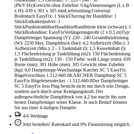
(Ph/V/Hz)Gewicht ohne Zubehör: 6 kgAbmessungen (L x B
x H): 439 x 301 x 305 mmLieferumfang:Universal
Bodentuch EasyFix: 1 StückÜberzug für Handdüse: 1
StückEntkalkerpulver: 3
StückPunktstrahldüseHanddüseRundbürste klein (schwarz): 1
StückBodendüse: EasyFixVerlängerungsrohr (2 x 0,5 m)Typ:
Dampfreiniger Spannung (V): 220 - 240 Gesamtheizleistung
(W): 2250 Max. Dampfdruck (bar): 4,2 Aufheizzeit (Min.): 3
Aufheizzeit (Min.): 2 - 3 Tankinhalt (l): 1,5 Kesselinhalt (l):
1,5 Flächenleistung je Tankfüllung (m2): 150 Flächenleistung
je Tankfüllung (m2): 130 - 150 Farbe: weiß Länge (mm): 439
Breite (mm): 301 Höhe (mm): 305 Gewicht ohne Zubehör
(kg): 6,0 Dampfmopp-Waschanlage Karcher SC 5 EasyFix
Bügelverschluss 1.512-660.0KARCHER Dampfmop SC 5
EasyFix Bügeleisenstecker - 1.512-660.0Der Dampfreiniger
SC 5 EasyFix Iron Plug besticht nicht nur durch sein Design,
sondern auch durch seine Reinigungskraft. Der
außergewöhnliche Dampfdruck von 4,2 bar macht ihn zum
besten Dampfreiniger seiner Klasse. Je nach Bedarf können
Sie aus einer 4-stufigen Dampfre
4-6 Werktage
Jetzt bestellen! Ratenkauf und 0% Finanzierung möglich.