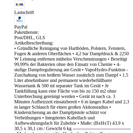
Lastschrift
PayPal
Paketdienste:
Post/DHL, GLS
Artikelbeschreibung:
• Gründliche Reinigung von Hartböden, Polstern, Fenstern,
Fugen & anderen Oberflächen • 4,2 bar Dampfdruck & 2250
W Leistung entfernen mühelos Verschmutzungen • Beseitigt
99,99% der Bakterien ohne den Einsatz von Chemie • 4-
stufige Dampfregulierung am Gerät • VapoHydro-Funktion -
Zuschaltung von heißem Wasser zusätzlich zum Dampf • 1,5
Liter abnehmbarer und permanent wiederbefüllbarer
Wassertank & 500 ml separater Tank im Gerät • Je
Tankfüllung kann eine Fläche von bis zu 150 m2 ohne
Unterbrechung gereinigt werden • Gerät ist nach ca. 3
Minuten Aufheizzeit einsatzbereit • 6 m langes Kabel und 2,3
m langer Schlauch für einen großen Aktionsradius •
Kindersicherung an der Dampfpistole schützt vor
Verbrühungen • Integriertes Kabelfach und
Aufbewahrungsfach für Zubehör • Maße: (BxHxT) 43,9 x
30,5 x 30,1 cm / Gewicht 6 kg ---------------------------------------