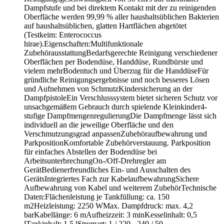
Dampfstufe und bei direktem Kontakt mit der zu reinigenden
Oberfläche werden 99,99 % aller haushaltsüblichen Bakterien
auf haushaltsüblichen, glatten Hartflächen abgetötet
(Testkeim: Enterococcus
hirae).Eigenschaften:Multifunktionale
ZubehörausstattungBedarfsgerechte Reinigung verschiedener
Oberflächen per Bodendüse, Handdüse, Rundbürste und
vielem mehrBodentuch und Überzug für die HanddüseFür
gründliche Reinigungsergebnisse und noch besseres Lösen
und Aufnehmen von SchmutzKindersicherung an der
DampfpistoleEin Verschlusssystem bietet sicheren Schutz vor
unsachgemäßem Gebrauch durch spielende Kleinkinder4-
stufige DampfmengenregulierungDie Dampfmenge lässt sich
individuell an die jeweilige Oberfläche und den
Verschmutzungsgrad anpassenZubehöraufbewahrung und
ParkpositionKomfortable Zubehörverstauung. Parkposition
für einfaches Abstellen der Bodendüse bei
ArbeitsunterbrechungOn-/Off-Drehregler am
GerätBedienerfreundliches Ein- und Ausschalten des
GerätsIntegriertes Fach zur KabelaufbewahrungSichere
Aufbewahrung von Kabel und weiterem ZubehörTechnische
Daten:Flächenleistung je Tankfüllung: ca. 150
m2Heizleistung: 2250 WMax. Dampfdruck: max. 4,2
barKabellänge: 6 mAufheizzeit: 3 minKesselinhalt: 0,5
lTankinhalt: 1,5 lStromart: 1 / 220 - 240 / 50