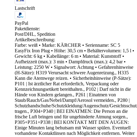
Lastschrift
PayPal
Paketdienste:
Post/DHL, Spedition
Artikelbeschreibung:
Farbe: weiß • Marke: KÄRCHER • Serienname: SC 5
EasyFix Iron Plug • Höhe: 30,5 cm • Behältervolumen: 1,5 l •
Gewicht: 6 kg • Kabellänge: 6 m • Material: Kunststoff •
Aufheizzeit (max.): 3 min • Dampfdruck (max.): 4,2 bar •
Leistung: 2250 W • Signalwort: Achtung • Gefahrenhinweise
(H-Sätze): H319 Verursacht schwere Augenreizung., H335
Kann die Atemwege reizen. • Sicherheitshinweise (P-Sätze):
P101 | Ist ärztlicher Rat erforderlich, Verpackung oder
Kennzeichnungsetikett bereithalten., P102 | Darf nicht in die
Hände von Kindern gelangen., P261 | Einatmen von
Staub/Rauch/Gas/Nebel/Dampf/Aerosol vermeiden., P280 |
Schutzhandschuhe/Schutzkleidung/Augenschutz/Gesichtsschutz
tragen., P304+P340 | BEI EINATMEN: Die Person an die
frische Luft bringen und für ungehinderte Atmung sorgen.,
P305+P351+P338 | BEI KONTAKT MIT DEN AUGEN:
Einige Minuten lang behutsam mit Wasser spülen. Eventuell
vorhandene Kontaktlinsen nach Möglichkeit entfernen. Weiter