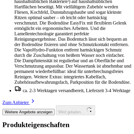
haushaltsüblichen Bakterien²) auf haushaltsüblichen
Hartflächen beseitigt. Mit vielfältigem Zubehör werden
Fliesen, Kochfeld, Dunstabzugshaube und sogar kleinste
Ritzen optimal sauber – ob leicht oder hartnäckig
verschmutzt. Die Bodendüse EasyFix mit flexiblem Gelenk
ermöglicht ein ergonomisches Arbeiten. Und die
Lamellentechnologie garantiert perfekte
Reinigungsergebnisse. Das Bodentuch lässt sich bequem an
der Bodendüse fixieren und ohne Schmutzkontakt entfernen.
Die VapoHydro-Funktion entfernt hartnäckigen Schmutz
durch die Zuschaltung von heißem Wasser noch einfacher.
Die Dampfintensität ist regulierbar und an Oberfläche und
Verschmutzung anpassbar. Der Wassertank ist abnehmbar und
permanent wiederbefüllbar: ideal für unterbrechungsfreies
Reinigen. Weitere Extras: integriertes Kabelfach,
Zubehöraufbewahrungsfach, Parkposition für die Bodendüse.
ca. 2-3 Werktagen versandbereit, Lieferzeit 3-4 Werktage
Zum Anbieter
Weitere Angebote anzeigen
Wird geladen...
Produkteigenschaften