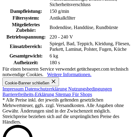
Sicherheitsverschluss
Dampfleistung:
150 g/min
Filtersystem:
Antikalkfilter
Mitgeliefertes
Bodendüse, Handdüse, Rundbürste
Zubehör:
Betriebsspannung:
220 - 240 V
Spiegel, Bad, Teppich, Kleidung, Fliesen,
Einsatzbereich:
Parkett, Laminat, Polster, Fugen, Küche
Gesamtgewicht:
6 kg
Aufheizzeit:
180 s
Für einen besseren Service verwendet getitcheaper.com technisch
notwendige Cookies.
Weitere Informationen.
Cookie-Banner schließen
Impressum
Datenschutzerklärung
Nutzungsbedingungen
Barrierefreiheits-Erklärung
Sitemap
Für Shops
* Alle Preise inkl. der jeweils geltenden gesetzlichen
Mehrwertsteuer, ggfs. zzgl. Versandkosten. Alle Angaben ohne
Gewähr. Änderungen sind in der Zwischenzeit möglich.
Streichpreise beziehen sich auf die ursprünglichen Preise des
Händlers.