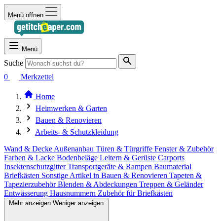
Menü öffnen
Menü
Suche
0
Merkzettel
Home
Heimwerken & Garten
Bauen & Renovieren
Arbeits- & Schutzkleidung
Wand & Decke
Außenanbau
Türen & Türgriffe
Fenster & Zubehör
Farben & Lacke
Bodenbeläge
Leitern & Gerüste
Carports
Insektenschutzgitter
Transportgeräte & Rampen
Baumaterial
Briefkästen
Sonstige Artikel in Bauen & Renovieren
Tapeten &
Tapezierzubehör
Blenden & Abdeckungen
Treppen & Geländer
Entwässerung
Hausnummern
Zubehör für Briefkästen
Mehr anzeigen
Weniger anzeigen