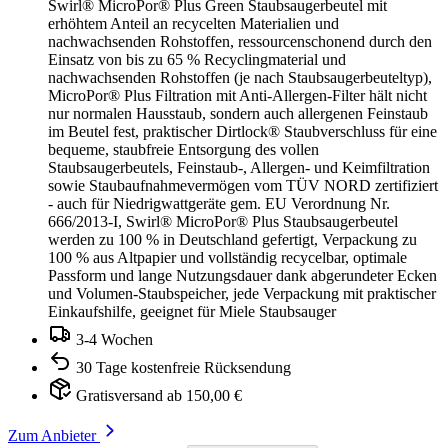
Swirl® MicroPor® Plus Green Staubsaugerbeutel mit
erhöhtem Anteil an recycelten Materialien und
nachwachsenden Rohstoffen, ressourcenschonend durch den
Einsatz von bis zu 65 % Recyclingmaterial und
nachwachsenden Rohstoffen (je nach Staubsaugerbeuteltyp),
MicroPor® Plus Filtration mit Anti-Allergen-Filter hält nicht
nur normalen Hausstaub, sondern auch allergenen Feinstaub
im Beutel fest, praktischer Dirtlock® Staubverschluss für eine
bequeme, staubfreie Entsorgung des vollen
Staubsaugerbeutels, Feinstaub-, Allergen- und Keimfiltration
sowie Staubaufnahmevermögen vom TÜV NORD zertifiziert
- auch für Niedrigwattgeräte gem. EU Verordnung Nr.
666/2013-I, Swirl® MicroPor® Plus Staubsaugerbeutel
werden zu 100 % in Deutschland gefertigt, Verpackung zu
100 % aus Altpapier und vollständig recycelbar, optimale
Passform und lange Nutzungsdauer dank abgerundeter Ecken
und Volumen-Staubspeicher, jede Verpackung mit praktischer
Einkaufshilfe, geeignet für Miele Staubsauger
3-4 Wochen
30 Tage kostenfreie Rücksendung
Gratisversand ab 150,00 €
Zum Anbieter