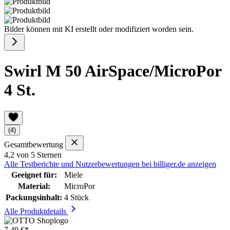
Bilder können mit KI erstellt oder modifiziert worden sein.
Swirl M 50 AirSpace/MicroPor
4 St.
(4)
Gesamtbewertung
4,2 von 5 Sternen
Alle Testberichte und Nutzerbewertungen bei billiger.de anzeigen
Geeignet für:
Miele
Material:
MicroPor
Packungsinhalt:
4 Stück
Alle Produktdetails
7,49 €*